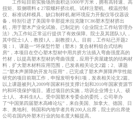
工作站目前实验场所面积达1000平方米，拥有高转速、高
扭矩、双侧喂料￠27双螺杆挤出机、试样注塑机、模温控制
仪、标准试样模具、缺口制样机.耐环境应力开裂仪等仪器设
备，特别引进了美国辛辛那提米拉克隆TC86塑木型材挤出
机，用于塑木产业化试验。已制定的《企业院士工作站管理办
法》,为工作站正常运行提供了有效保障。院士及其团队3人，
其中院士1人，教授1人，副教授1人。目前，工作站已开题2
项：1、课题一“环保型竹塑（塑木）复合材料组合式结构
房”，本项目在空心塑木型材中用共挤方法插入弯曲强度高的
竹材，以提高塑木型材的弯曲强度，应用于房屋建筑的结构材
料，扩大塑木材料应用范围，已发表相关论文2篇；2、课题
二“塑木声屏障的开发与应用”，已完成了塑木声屏障声学性能
研究的项目前期工作，申报发明专利1项，发表相关论文2篇。
以上课题被列入2009年国家科技支撑计划和2010年国家资源节
约和环境保护项目。通过项目的实施，培训企业博士1人、硕
士1人、本科生8人。受中国塑木专委会的委托，公司举办
了“中国第四届塑木高峰论坛”，来自美国、加拿大、德国、日
本、奥地利、韩国和内地学者共有200人出席，院士的出席使
公司在国内外塑木行业的知名度大幅提高。